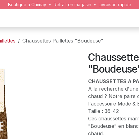
Boutique à Chimay • Retrait en magasin • Livraison rapide
 FETE
BIJOUX
DECO
MESSAGE
MODE
I
llettes
Chaussettes Paillettes "Boudeuse"
Chaussettes
"Boudeuse
CHAUSSETTES A PA
A la recherche d'une 
chaud ? Notre paire d
l'accessoire Mode & B
Taille : 36-42
Ces chaussettes marro
"Boudeuse" en blanc 
chaud.